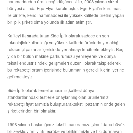
hammaddeden üretileceği düşüncesi ile, 2008 yılında şirket
bünyesi altında Ege Elyaf kurulmuştur. Ege Elyaf’ın kurulması
ile birlikte, kendi hammaddesi ile yüksek kalitede üretim yapan
bir iplik şirketi olma yolunda ilk adım atılmıştır.
Kaliteyi ilk sırada tutan Side İplik olarak,sadece en son
teknolojininkullanıldığı ve yüksek kalitede ürünlerin yer aldığı
rekabetçi pazarlar içerisinde yer almayı tercih etmekteyiz. Beş
yılda bir bütün makine parkurumuzu yenileyerek ve dünya
tekstil endüstrisindeki gelişmeleri düzenli olarak takip ederek
bu rekabetçi ortam içerisinde bulunmanın gerekliliklerini yerine
getirmekteyiz.
Side İplik olarak temel amacımız,kalitesi dünya
standartlarındaki testlerle onaylanmış olan ürünlerimizi
rekabetçi fiyatlarımızla buluşturaraktekstil pazarının önde gelen
şirketlerinden biri olmaktır.
1996 yılında başladığımız tekstil maceramıza,şimdi daha büyük
bir zevkle,yirmi yıllık tecrübe ve birikimimizle ve hiç durmayan