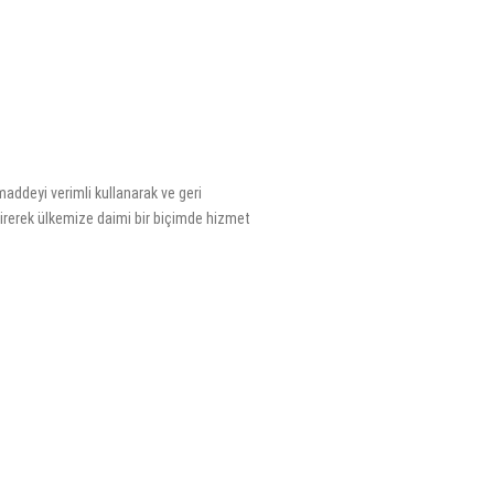
addeyi verimli kullanarak ve geri
irerek ülkemize daimi bir biçimde hizmet